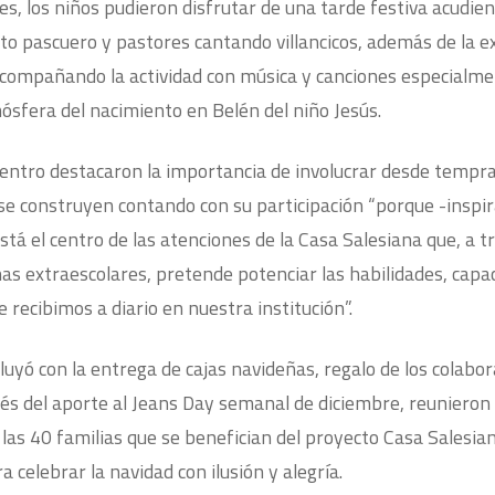
s, los niños pudieron disfrutar
de una tarde festiva acudien
ito pascuero y pastores cantando villancicos, además de
la e
acompañando la actividad con música y canciones especialme
ósfera del nacimiento en Belén del niño Jesús.
centro destacaron la importancia de
involucrar desde tempra
 se construyen contando con su participación “porque -inspi
está el centro de las atenciones de la Casa Salesiana que, a t
nas extraescolares, pretende potenciar las habilidades, cap
 recibimos a diario en nuestra institución”.
luyó con la entrega de cajas navideñas, regalo de los colabo
vés del aporte al Jeans Day semanal de diciembre, reunieron
las 40 familias que se benefician del proyecto Casa Salesia
a celebrar la navidad con ilusión y alegría.