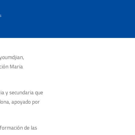
s
uyoumdjian,
ación Maria
ia y secundaria que
Llona, apoyado por
formación de las