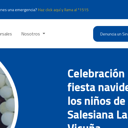
enes una emergencia?
Haz click aquí y llama al *1515
rsales
Nosotros
Denuncia un Sin
Celebración 
fiesta navid
los niños de
Salesiana L