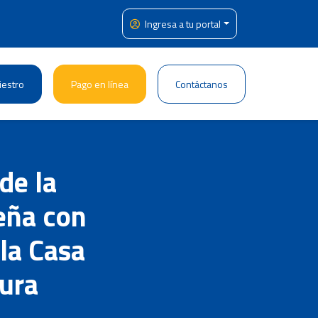
Ingresa a tu portal
iestro
Pago en línea
Contáctanos
de la
eña con
 la Casa
aura