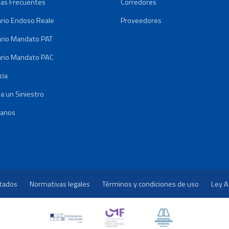
as Frecuentes
Corredores
rio Endoso Reale
Proveedores
rio Mandato PAT
rio Mandato PAC
cia
a un Siniestro
tanos
rtados
Normativas legales
Términos y condiciones de uso
Ley A