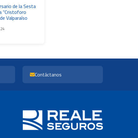
sario de la Sesta
 “Cristoforo
de Valparaíso
024
Contáctanos