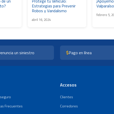
 de un
Protege tu Vehículo:
¡Apoyemos
ito?
Estrategias para Prevenir
Valparaíso
Robos y Vandalismo
febrero 5, 2
abril 16, 2024
enuncia un siniestro
Pago en línea
Accesos
 seguro
Clientes
as Frecuentes
Corredores