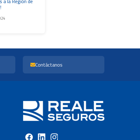
 a la Región de
!
024
Contáctanos