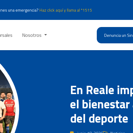
enes una emergencia?
Haz click aquí y llama al *1515
rsales
Nosotros
Denuncia un Sin
En Reale im
el bienestar
del deporte