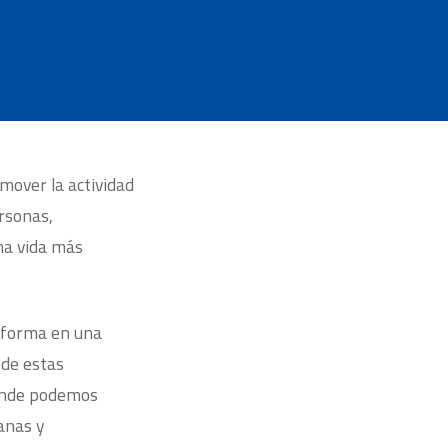
over la actividad
ersonas,
na vida más
nsforma en una
 de estas
donde podemos
anas y