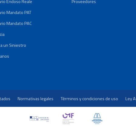
rio Endoso Reale
Proveedores
rio Mandato PAT
rio Mandato PAC
cia
a un Siniestro
tanos
rtados
Normativas legales
Términos y condiciones de uso
Ley A