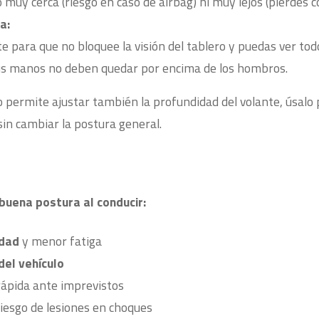
 muy cerca (riesgo en caso de airbag) ni muy lejos (pierdes co
a:
te para que no bloquee la visión del tablero y puedas ver tod
Tus manos no deben quedar por encima de los hombros.
o permite ajustar también la profundidad del volante, úsalo 
 sin cambiar la postura general.
buena postura al conducir:
dad
y menor fatiga
del vehículo
ápida ante imprevistos
riesgo de lesiones en choques