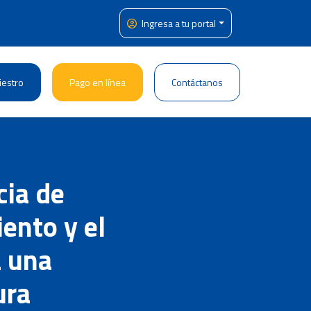
Ingresa a tu portal
iestro
Pago en línea
Contáctanos
cia de
iento y el
a una
ura