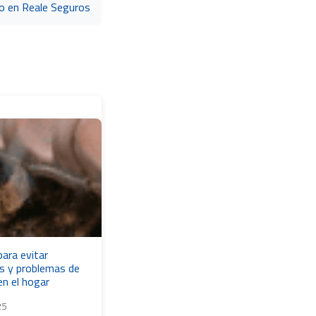
do en Reale Seguros
ara evitar
es y problemas de
n el hogar
25