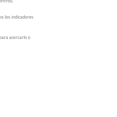
ntrol).
os los indicadores
para acercarlo o