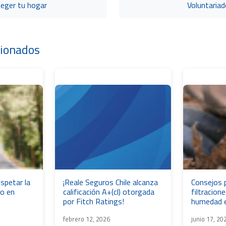
teger tu hogar
Voluntaria
cionados
espetar la
¡Reale Seguros Chile alcanza
Consejos p
do en
calificación A+(cl) otorgada
filtracion
por Fitch Ratings!
humedad e
febrero 12, 2026
junio 17, 20