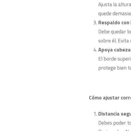
Ajusta la altur
quede demasiad
Respaldo con i
Debe quedar lo
sobre él. Evit
Apoya cabezas 
El borde super
protege bien tu
Cómo ajustar corr
Distancia segu
Debes poder to