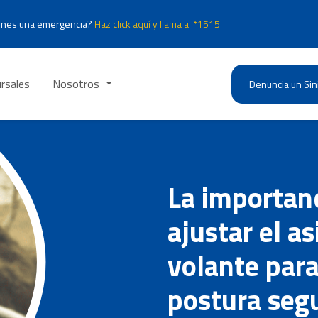
enes una emergencia?
Haz click aquí y llama al *1515
rsales
Nosotros
Denuncia un Sin
La importan
ajustar el as
volante par
postura seg