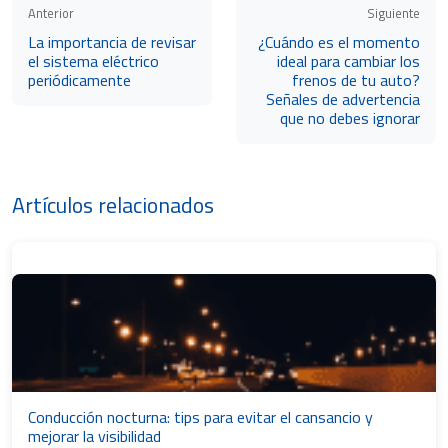
Anterior
Siguiente
La importancia de revisar
¿Cuándo es el momento
el sistema eléctrico
ideal para cambiar los
periódicamente
frenos de tu auto?
Señales de advertencia
que no debes ignorar
Artículos relacionados
Conducción nocturna: tips para evitar el cansancio y
mejorar la visibilidad