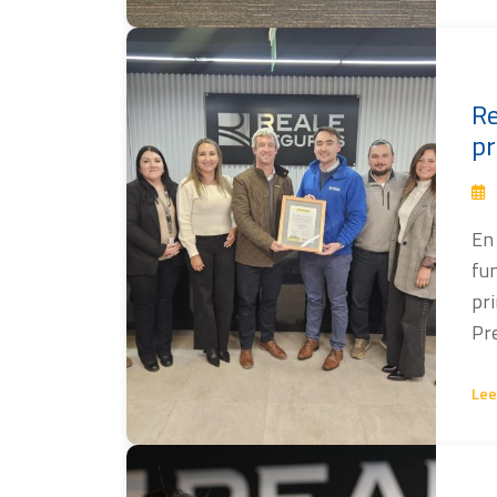
Re
pr
En 
fu
pri
Pre
Lee