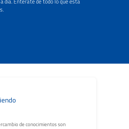
 a día. Entérate de todo lo que está
s.
ciendo
tercambio de conocimientos son