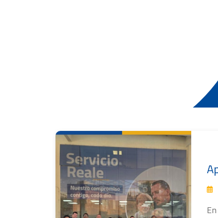
Ap
En