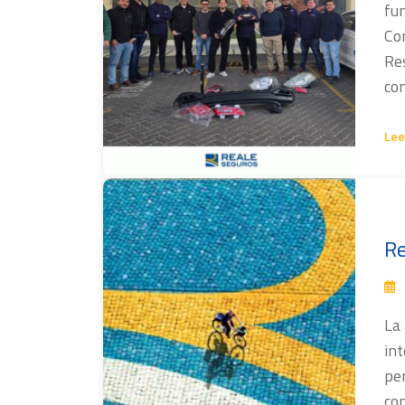
fun
Con
Res
con
Lee
Re
La
int
pe
co