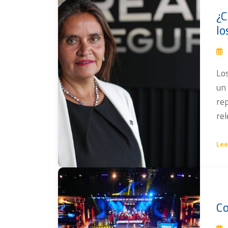
¿C
lo
Lo
un
rep
rel
Lee
Co