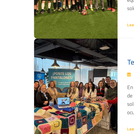
so
Lee
Te
En
de 
sol
oc
Lee