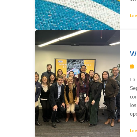
Lee
Wo
La
Seg
co
los
op
Lee