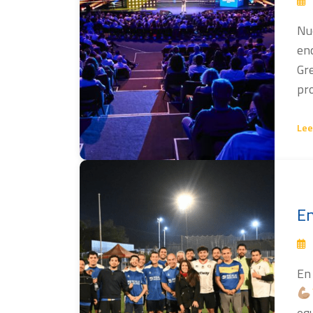
Nu
enc
Gre
pro
Lee
En
En
equ